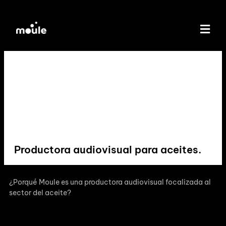
Productora audiovisual para aceites.
¿Porqué Moule es una productora audiovisual focalizada al
sector del aceite?
El mundo del olivo se distingue por una comunicación
emocional que va más allá de simplemente ofrecer un