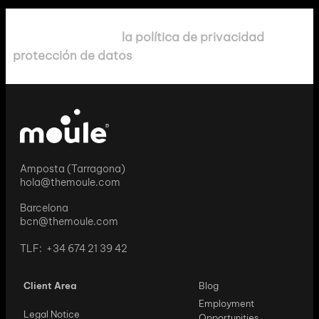
Información sobre
la política de privacidad
y
protección de datos
.
Amposta (Tarragona)
hola@themoule.com
Barcelona
bcn@themoule.com
TLF: +34 674 21 39 42
Client Area
Blog
Employment
Legal Notice
Opportunities