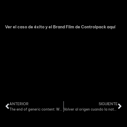
todo el equipo técnico y agradece la confianza plena que la
directiva de Controlpack ha depositado en su criterio
narrativo para este hito comunicativo.
Ver el caso de éxito y el Brand Film de Controlpack aquí
Si tu empresa lidera su sector, su comunicación debe reflejar
esa misma autoridad. En Moüle no producimos vídeos;
diseñamos narrativas de transformación para marcas que
buscan perdurar.
Formato:
Spot comercial / corporativo.
Localizaciones:
Tarragona.
Equipo técnico:
15 profesionales liderados por Moüle.
Servicios aplicados:
Dirección creativa, producción
ejecutiva.
ANTERIOR
SIGUIENTE
The end of generic content: Why brands need human discourse before cameras. We spoke with Rafael Oviedo, Executive Producer at Moüle.
Volver al origen cuando la naturaleza dicta el guion: El rodaje más íntimo de Moüle