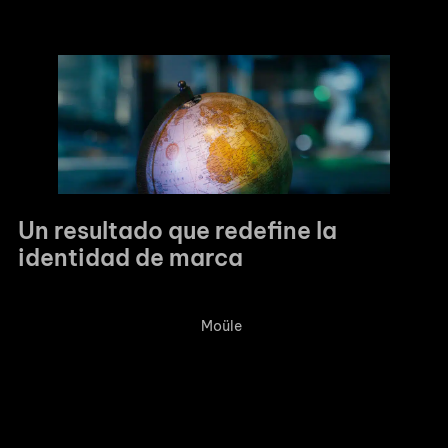
cliente, protegiendo en todo momento la visión
conceptual del proyecto.
Un resultado que redefine la
identidad de marca
El resultado final es una obra que trasciende los códigos del
clásico vídeo corporativo.
Moüle
ha logrado que el acero, los
engranajes y la tecnología de Controlpack hablen el idioma
de la confianza. La pieza demuestra de forma contundente
que la verdadera innovación empresarial siempre tiene, en su
núcleo, un rostro humano.
La productora subraya su orgullo por el trabajo realizado por