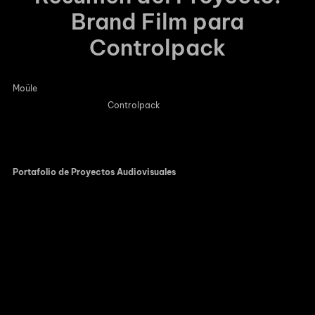
Brand Film para
Controlpack
Moüle
lideró la dirección creativa y producción ejecutiva del Brand
Film corporativo para
Controlpack
. El proyecto transformó la
comunicación B2B del sector industrial en Cataluña, alejándose de la
exhibición de maquinaria para centrarse en el valor humano y
corporativo. Para ver más piezas de este nivel, visita nuestro
Portafolio de Proyectos Audiovisuales
La productora audiovisual, especializada en dirección
ejecutiva creativa, redefine la comunicación B2B de la
compañía de embalaje alejándose de la exhibición
técnica tradicional para centrarse en el liderazgo y el
valor humano.
En el sector industrial, la comunicación corporativa suele
enfrentarse a una trampa recurrente: limitar el discurso al