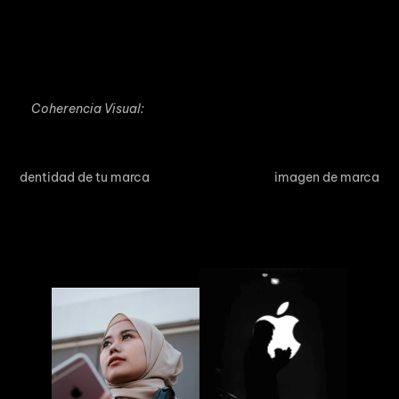
¿Tienes un producto complicado? Los videos son ideales
para explicar cómo funciona. Los tutoriales y
demostraciones pueden ayudar a tus clientes potenciales a
comprender mejor tus productos y cómo les beneficiarán.
4.
Coherencia Visual:
Mantener una coherencia visual en tus videos es esencial.
Asegúrate de que tu estilo, tono y mensaje reflejen la
i
dentidad de tu marca
. Esto construye una
imagen de marca
sólida y reconocible.
Un claro ejemplo: Apple. ¿Quién no reconoce sus anuncios
sin necesidad de ver los productos?