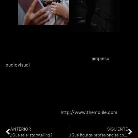
En resumen, el marketing visual es la clave para destacar en
un mundo saturado de información. Los videos son tus
aliados para contar tu historia, conectarte con tu audiencia
y construir una marca memorable. Como
empresa
audiovisual
, estamos aquí para ayudarte a aprovechar al
máximo esta poderosa herramienta y llevar tu marca al
siguiente nivel.
¿Te ha gustado este artículo? Si tienes alguna pregunta o
necesitas asistencia para crear videos impactantes, ¡no
dudes en ponerte en contacto con nosotros!
Visita nuestra página web
http://www.themoule.com
ANTERIOR
SIGUIENTE
¿Qué es el storytelling?
¿Qué figuras profesionales componen el equipo de una empresa audiovisual?