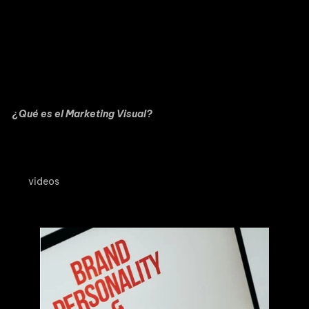
En la era digital actual, la primera impresión lo es todo.
Como empresa audiovisual, sabemos que el contenido
visual desempeña un papel crucial en la promoción de tu
marca. En este artículo, exploraremos el emocionante
mundo del marketing visual y cómo los videos se han
convertido en una herramienta indispensable para impulsar
el reconocimiento y la conexión con tus clientes.
¿Qué es el Marketing Visual?
El marketing visual es una estrategia que se basa en el uso de
elementos visuales para atraer y cautivar a tu audiencia.
Esto incluye imágenes, gráficos, infografías y, por supuesto,
los
videos
. Es la capacidad de contar historias y transmitir
mensajes a través de lo que se ve y se experimenta
visualmente.