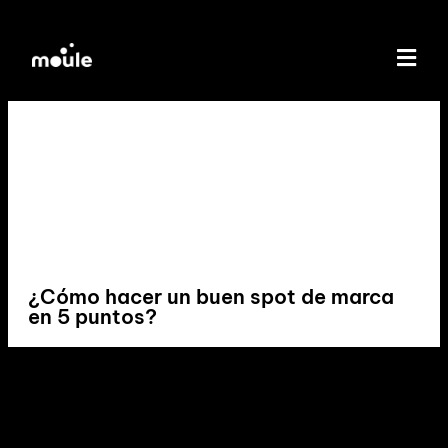
¿Cómo hacer un buen spot de marca
en 5 puntos?
«Un buen spot de marca conecta emociones y deja una
huella duradera en la mente del espectador.»