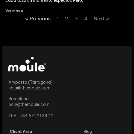
cada taza un momento especial. Pero,
Ver más »
« Previous
1
2
3
4
Next »
Amposta (Tarragona)
hola@themoule.com
Barcelona
bcn@themoule.com
TLF: +34 674 21 39 42
Client Area
Blog