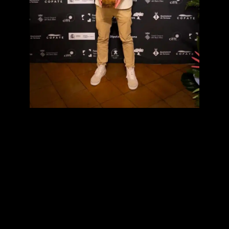
El pasado viernes 20, en el salón del Polvorín del Parador del
Castillo de la Suda, se ha celebrado la entrega de premios
sobre turismo sostenible, donde se ha galardonado a los
ganadores de las distintas categorías.
Según Santi Valldepèrez, director del festival, esta octava
edición ha consolidado el festival dentro del panorama
audiovisual. La clausura ha premiado el mejor filme de siete
categorías, todas ellas relacionadas con el turismo
sostenible, la gastronomía, los paisajes, el patrimonio e
incluso el catalán.