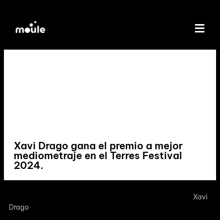
Xavi Drago gana el premio a mejor
mediometraje en el Terres Festival
2024.
El documental Mi Primera Letra, dirigido por el ampostí
Xavi
Drago
y CEO de nuestra productora, gana el premio a mejor
mediometraje documental en el Terres Festival 2024.