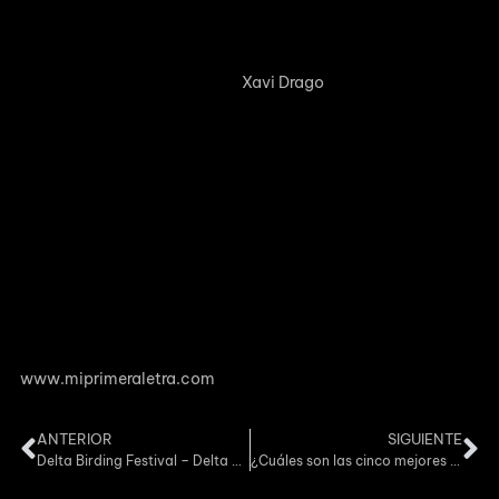
La película más destacada de esta edición ha sido ‘To Be
Albertan’, un filme sobre Canadá que ha ganado el Grand Prix
del Terres Travel Festival. Por su parte, el filme Mi Primera
Letra, dirigido por el ampostí
Xavi Drago
, ha ganado el
premio al mejor mediometraje documental.
Un filme que narra la última experiencia en la India de la
fundación Made In Tarifa, donde relata las aventuras de un
grupo de viajeros y su noble objetivo.
Durante los 25 días que dura el viaje, el grupo se ve inmerso
en multitud de problemáticas que harán más difícil el
camino hacia su propósito.
Entre paisajes increíbles y personajes, que no dejan
indiferente a uno, el tiempo pasa y el objetivo se hace cada
vez más difícil de cumplir.
El documental está disponible de forma gratuita en
www.miprimeraletra.com
ANTERIOR
SIGUIENTE
Delta Birding Festival – Delta de l’Ebre
¿Cuáles son las cinco mejores películas para Halloween?