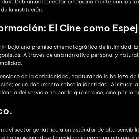
ida». Debíamos conectar emocionalmente con las fami
de la institución.
formación: El Cine como Espej
ri» bajo una premisa cinematográfica de intimidad. En
onistas. A través de una narrativa personal y natura
onalidad.
cioso de la cotidianidad, capturando la belleza de lo
ción; es un documento sobre la identidad. Al situar la 
encia del servicio no por lo que se dice, sino por lo 
co.
del sector geriátrico a un estándar de alta sensibili
que ha posicionado a la residencia como un referente 